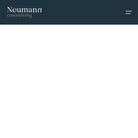
Služby
Pracovné ponuky
Blog
Náš tím
Referencie
Kontakt